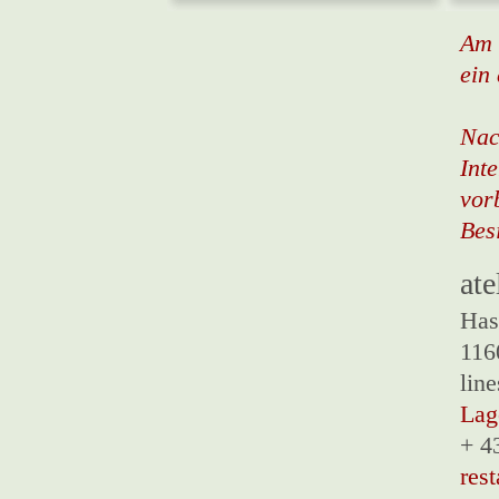
Am 
ein
Nac
Int
vor
Bes
ate
Has
116
lin
Lag
+ 4
res